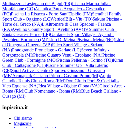
Molinazzo - Lesignano de' Bagni (PR)
Piscina Marina Julia -
Monfalcone (GO)
Atlantica Parco Acquatico - Cesenatico
(FC)
Piscina La Risacca - Porto Sant'Elpidio (FM)
Stendhal Family
Sport Club - Oggiono (LC)
VerticalBlù - Viù (TO)
Sakura Piscina -
Torre del Greco (NA)
L'Altromare di Casa Spadoni - Faenza
(RA)
Avellino Country Sport - Avellino (AV)
19 Summer Club -
Santa Cesarea Terme (LE)
Gardanella Sport Village - Ayland -
Peschiera Borromeo (MI)
Lido Di Meina Piscina - Meina (NO)
Lido
di Omegna - Omegna (VB)
Falco Sport Village - Striano
(NA)
Pratogrande Frontelago - Garlate (LC)
Seven Infinity -
Gorgonzola (MI)
Piscine Quattro Venti - Ercolano (NA)
Piscine
Green Club - Formigine (MO)
Piscina Pellerina - Torino (TO)
Kiran
Club - Caltagirone (CT)
Piscine Summer Up - Villa Literno
(CE)
Sport Active - Centro Sportivo Giussano - Giussano
(MB)
Acquapark Castano Primo - Castano Primo (MI)
Appio
Claudio Tennis Club - Roma (RM)
Don Giulio Pool & Cocktail -
Vico Equense (NA)
Idea Village - Olgiate Olona (VA)
Circolo Arca -
Roma (RM)
Club Nomentano - Roma (RM)
Blue Beach Cisliano -
Cusago (MI)
inpiscina.it
Chi siamo
Magazine