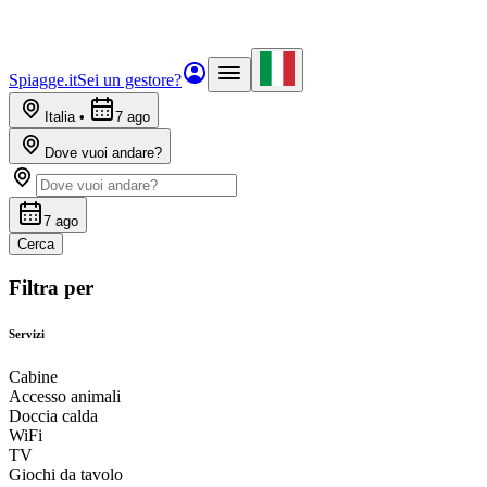
Spiagge.it
Sei un gestore?
Italia
•
7 ago
Dove vuoi andare?
7 ago
Cerca
Filtra per
Servizi
Cabine
Accesso animali
Doccia calda
WiFi
TV
Giochi da tavolo