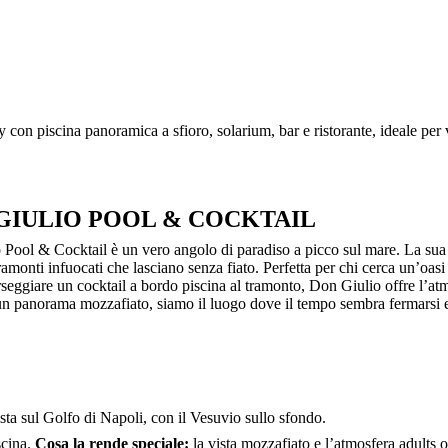
on piscina panoramica a sfioro, solarium, bar e ristorante, ideale per 
 GIULIO POOL & COCKTAIL
 Pool & Cocktail è un vero angolo di paradiso a picco sul mare. La sua 
tramonti infuocati che lasciano senza fiato. Perfetta per chi cerca un’oasi
eggiare un cocktail a bordo piscina al tramonto, Don Giulio offre l’at
un panorama mozzafiato, siamo il luogo dove il tempo sembra fermarsi e 
ista sul Golfo di Napoli, con il Vesuvio sullo sfondo.
scina.
Cosa la rende speciale:
la vista mozzafiato e l’atmosfera adults o