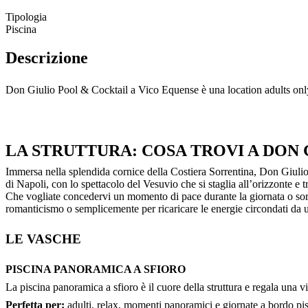
Tipologia
Piscina
Descrizione
Don Giulio Pool & Cocktail a Vico Equense è una location adults only c
LA STRUTTURA: COSA TROVI A DON
Immersa nella splendida cornice della Costiera Sorrentina, Don Giulio
di Napoli, con lo spettacolo del Vesuvio che si staglia all’orizzonte e 
Che vogliate concedervi un momento di pace durante la giornata o sors
romanticismo o semplicemente per ricaricare le energie circondati da 
LE VASCHE
PISCINA PANORAMICA A SFIORO
La piscina panoramica a sfioro è il cuore della struttura e regala una v
Perfetta per:
adulti, relax, momenti panoramici e giornate a bordo pi