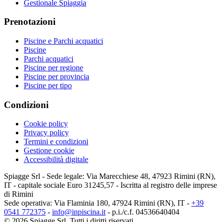
Gestionale Spiaggia
Prenotazioni
Piscine e Parchi acquatici
Piscine
Parchi acquatici
Piscine per regione
Piscine per provincia
Piscine per tipo
Condizioni
Cookie policy
Privacy policy
Termini e condizioni
Gestione cookie
Accessibilità digitale
Spiagge Srl - Sede legale: Via Marecchiese 48, 47923 Rimini (RN),
IT - capitale sociale Euro 31245,57 - Iscritta al registro delle imprese
di Rimini
Sede operativa: Via Flaminia 180, 47924 Rimini (RN), IT
-
+39
0541 772375
-
info@inpiscina.it
-
p.i./c.f. 04536640404
©
2026
Spiagge Srl. Tutti i diritti riservati.