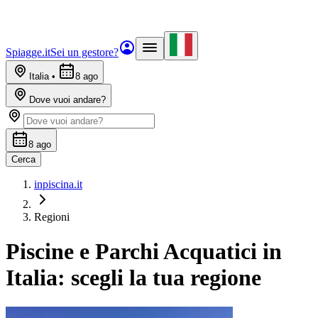
Spiagge.it
Sei un gestore?
Italia
•
8 ago
Dove vuoi andare?
8 ago
Cerca
inpiscina.it
Regioni
Piscine e Parchi Acquatici in
Italia: scegli la tua regione