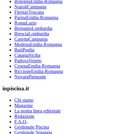
Bologna
Emilia-Romagna
Napoli
Campania
Firenze
Toscana
Parma
Emilia-Romagna
Roma
Lazio
Bergamo
Lombardia
Brescia
Lombardia
Caserta
Campania
Modena
Emilia-Romagna
Bari
Puglia
Catania
Sicilia
Padova
Veneto
Cesena
Emilia-Romagna
Riccione
Emilia-Romagna
Novara
Piemonte
inpiscina.it
Chi siamo
Magazine
La nostra linea editoriale
Redazione
F.A.Q.
Gestionale Piscina
Gestionale Spiaggia