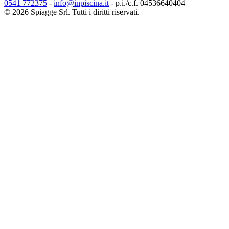
0541 772375
-
info@inpiscina.it
-
p.i./c.f. 04536640404
©
2026
Spiagge Srl. Tutti i diritti riservati.