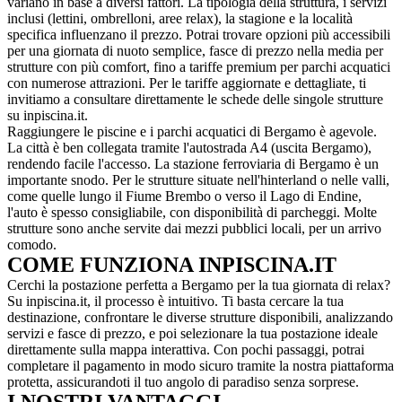
variano in base a diversi fattori. La tipologia della struttura, i servizi
inclusi (lettini, ombrelloni, aree relax), la stagione e la località
specifica influenzano il prezzo. Potrai trovare opzioni più accessibili
per una giornata di nuoto semplice, fasce di prezzo nella media per
strutture con più comfort, fino a tariffe premium per parchi acquatici
con numerose attrazioni. Per le tariffe aggiornate e dettagliate, ti
invitiamo a consultare direttamente le schede delle singole strutture
su inpiscina.it.
Raggiungere le piscine e i parchi acquatici di Bergamo è agevole.
La città è ben collegata tramite l'autostrada A4 (uscita Bergamo),
rendendo facile l'accesso. La stazione ferroviaria di Bergamo è un
importante snodo. Per le strutture situate nell'hinterland o nelle valli,
come quelle lungo il Fiume Brembo o verso il Lago di Endine,
l'auto è spesso consigliabile, con disponibilità di parcheggi. Molte
strutture sono anche servite dai mezzi pubblici locali, per un arrivo
comodo.
COME FUNZIONA INPISCINA.IT
Cerchi la postazione perfetta a Bergamo per la tua giornata di relax?
Su inpiscina.it, il processo è intuitivo. Ti basta cercare la tua
destinazione, confrontare le diverse strutture disponibili, analizzando
servizi e fasce di prezzo, e poi selezionare la tua postazione ideale
direttamente sulla mappa interattiva. Con pochi passaggi, potrai
completare il pagamento in modo sicuro tramite la nostra piattaforma
protetta, assicurandoti il tuo angolo di paradiso senza sorprese.
I NOSTRI VANTAGGI