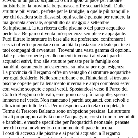
scivolo in un parco acquatico o un angolo di pace per nuotare
indisturbato, la provincia bergamasca offre scenari ideali. Dalle
strutture più vivaci, perfette per le famiglie, a quelle più tranquille
per chi desidera solo rilassarsi, ogni scelta è pensata per rendere la
tua giornata speciale, soprattutto da maggio a settembre.
Su inpiscina.it, la tua ricerca della piscina o del parco acquatico
perfetto a Bergamo diventa un'esperienza semplice e appagante.
Puoi filtrare le strutture in base alle tue preferenze, confrontare i
servizi offerti e prenotare con facilità la postazione ideale per te e i
tuoi compagni di avventura. Troverai una vasta gamma di opzioni,
dalle piscine coperte per allenamenti invernali ai vivaci parchi
acquatici estivi, fino alle strutture pensate per le famiglie con
bambini, garantendo un'esperienza su misura per ogni esigenza.
La provincia di Bergamo offre un ventaglio di strutture acquatiche
per ogni desiderio. Nelle zone urbane e nell'hinterland, si trovano
piscine coperte per l'allenamento invernale e ampi complessi estivi
con vasche scoperte e spazi verdi. Spostandosi verso il Parco dei
Colli di Bergamo o le valli, emergono oasi più tranquille, spesso
immerse nel verde. Non mancano i parchi acquatici, con scivoli e
attrazioni per tutte le età. Per un'esperienza di relax completa, le
Terme di Trescore Baleario sono un'opzione preziosa. Le strutture
locali propongono attività come l'acquagym, corsi di nuoto per adulti
e bambini, e vasche specifiche per l'acquaticità neonatale, pensate
per chi cerca movimento o un momento di pace in acqua.
I costi di accesso alle piscine e ai parchi acquatici a Bergamo