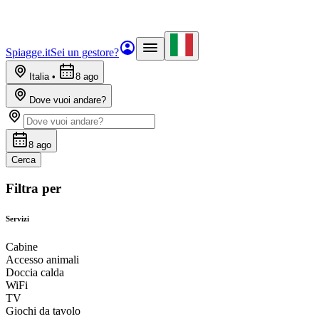
Spiagge.it
Sei un gestore?
Italia
•
8 ago
Dove vuoi andare?
8 ago
Cerca
Filtra per
Servizi
Cabine
Accesso animali
Doccia calda
WiFi
TV
Giochi da tavolo