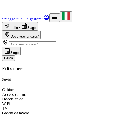
Spiagge.it
Sei un gestore?
Italia
•
8 ago
Dove vuoi andare?
8 ago
Cerca
Filtra per
Servizi
Cabine
Accesso animali
Doccia calda
WiFi
TV
Giochi da tavolo