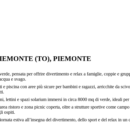
PIEMONTE (TO), PIEMONTE
 verde, pensata per offrire divertimento e relax a famiglie, coppie e gru
 acqua e svago.
ti e piscina con aree più sicure per bambini e ragazzi, arricchite da sc
ti.
, lettini e spazi solarium immersi in circa 8000 mq di verde, ideali per r
 area ristoro e zona picnic coperta, oltre a strutture sportive come camp
i ospiti.
iornata estiva all’insegna del divertimento, dello sport e del relax in u