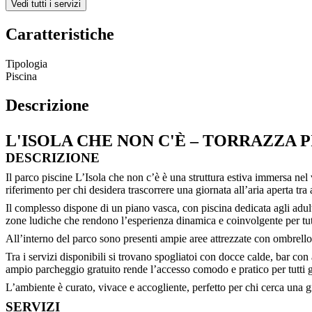
Vedi tutti i servizi
Caratteristiche
Tipologia
Piscina
Descrizione
L'ISOLA CHE NON C'È – TORRAZZA 
DESCRIZIONE
Il parco piscine L’Isola che non c’è è una struttura estiva immersa nel
riferimento per chi desidera trascorrere una giornata all’aria aperta tra
Il complesso dispone di un piano vasca, con piscina dedicata agli adul
zone ludiche che rendono l’esperienza dinamica e coinvolgente per tut
All’interno del parco sono presenti ampie aree attrezzate con ombrelloni
Tra i servizi disponibili si trovano spogliatoi con docce calde, bar con
ampio parcheggio gratuito rende l’accesso comodo e pratico per tutti gl
L’ambiente è curato, vivace e accogliente, perfetto per chi cerca una g
SERVIZI