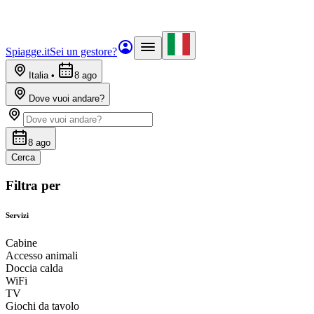
Spiagge.it
Sei un gestore?
Italia
•
8 ago
Dove vuoi andare?
8 ago
Cerca
Filtra per
Servizi
Cabine
Accesso animali
Doccia calda
WiFi
TV
Giochi da tavolo