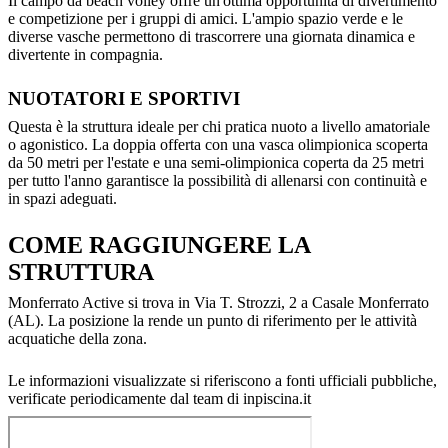
Il campo da beach volley offre un'ottima opportunità di divertimento
e competizione per i gruppi di amici. L'ampio spazio verde e le
diverse vasche permettono di trascorrere una giornata dinamica e
divertente in compagnia.
NUOTATORI E SPORTIVI
Questa è la struttura ideale per chi pratica nuoto a livello amatoriale
o agonistico. La doppia offerta con una vasca olimpionica scoperta
da 50 metri per l'estate e una semi-olimpionica coperta da 25 metri
per tutto l'anno garantisce la possibilità di allenarsi con continuità e
in spazi adeguati.
COME RAGGIUNGERE LA
STRUTTURA
Monferrato Active si trova in Via T. Strozzi, 2 a Casale Monferrato
(AL). La posizione la rende un punto di riferimento per le attività
acquatiche della zona.
Le informazioni visualizzate si riferiscono a fonti ufficiali pubbliche,
verificate periodicamente dal team di inpiscina.it