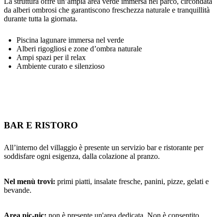
La struttura offre un’ampia area verde immersa nel parco, circondata
da alberi ombrosi che garantiscono freschezza naturale e tranquillità
durante tutta la giornata.
Piscina lagunare immersa nel verde
Alberi rigogliosi e zone d’ombra naturale
Ampi spazi per il relax
Ambiente curato e silenzioso
BAR E RISTORO
All’interno del villaggio è presente un servizio bar e ristorante per
soddisfare ogni esigenza, dalla colazione al pranzo.
Nel menù trovi:
primi piatti, insalate fresche, panini, pizze, gelati e
bevande.
Area pic-nic:
non è presente un'area dedicata. Non è consentito