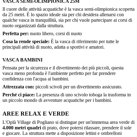
VASCA SEMI-OLIMPIONICA 25M
Il cuore delle attività acquatiche è la vasca semi-olimpionica scoperta
da 25 metri. È lo spazio ideale sia per chi desidera allenarsi con
qualche vasca in tranquillità, sia per chi vuole partecipare ai corsi di
nuoto organizzati dalla struttura.
Perfetta per:
nuoto libero, corsi di nuoto
Cosa la rende speciale:
È la vasca di riferimento per tutte le
principali attività di nuoto, adatta a sportivi e amatori.
VASCA BAMBINI
Pensata per la sicurezza e il divertimento dei più piccoli, questa
vasca meno profonda è l'ambiente perfetto per far prendere
confidenza con l'acqua ai bambini.
Attrezzata con:
piccoli scivoli per un divertimento assicurato.
Perché ci piace:
La presenza di uno scivolo toboga la trasforma in
un piccolo mondo di avventure acquatiche per i bambini.
AREE RELAX E VERDE
L'Oplà Village di Pogliano si distingue per un'immensa area verde di
4.000 metri quadri
di prato, dove potersi rilassare, prendere il sole
e giocare. La struttura mette a disposizione lettini e ombrelloni