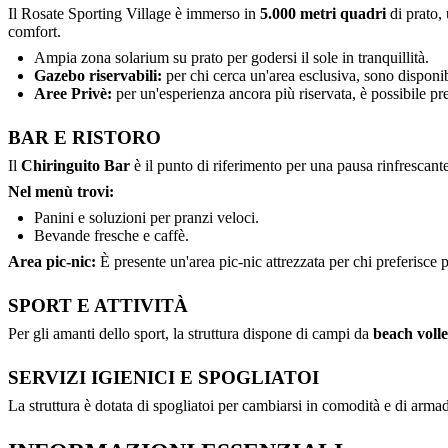
Il Rosate Sporting Village è immerso in
5.000 metri quadri
di prato, 
comfort.
Ampia zona solarium su prato per godersi il sole in tranquillità.
Gazebo riservabili:
per chi cerca un'area esclusiva, sono disponi
Aree Privè:
per un'esperienza ancora più riservata, è possibile pr
BAR E RISTORO
Il
Chiringuito Bar
è il punto di riferimento per una pausa rinfrescant
Nel menù trovi:
Panini e soluzioni per pranzi veloci.
Bevande fresche e caffè.
Area pic-nic:
È presente un'area pic-nic attrezzata per chi preferisce
SPORT E ATTIVITÀ
Per gli amanti dello sport, la struttura dispone di campi da
beach voll
SERVIZI IGIENICI E SPOGLIATOI
La struttura è dotata di spogliatoi per cambiarsi in comodità e di armadi