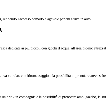
i, rendendo l'accesso comodo e agevole per chi arriva in auto.
A
a vasca dedicata ai più piccoli con giochi d'acqua, all'area pic-nic attrez
. La vasca relax con idromassaggio e la possibilità di prenotare aree esc
r un drink in compagnia e la possibilità di prenotare ampi gazebo, la str