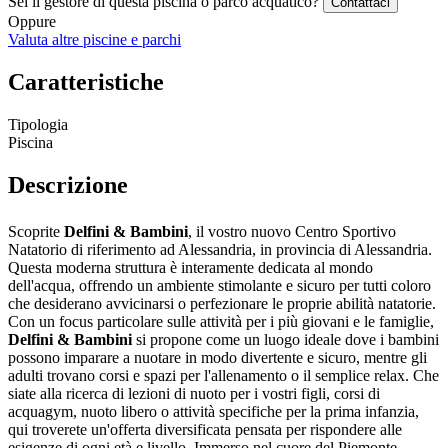
Sei il gestore di questa piscina o parco acquatico?
Contattaci
Oppure
Valuta altre piscine e parchi
Caratteristiche
Tipologia
Piscina
Descrizione
Scoprite
Delfini & Bambini
, il vostro nuovo Centro Sportivo
Natatorio di riferimento ad Alessandria, in provincia di Alessandria.
Questa moderna struttura è interamente dedicata al mondo
dell'acqua, offrendo un ambiente stimolante e sicuro per tutti coloro
che desiderano avvicinarsi o perfezionare le proprie abilità natatorie.
Con un focus particolare sulle attività per i più giovani e le famiglie,
Delfini & Bambini
si propone come un luogo ideale dove i bambini
possono imparare a nuotare in modo divertente e sicuro, mentre gli
adulti trovano corsi e spazi per l'allenamento o il semplice relax. Che
siate alla ricerca di lezioni di nuoto per i vostri figli, corsi di
acquagym, nuoto libero o attività specifiche per la prima infanzia,
qui troverete un'offerta diversificata pensata per rispondere alle
esigenze di ogni età e livello. Immerso nel cuore del Piemonte,