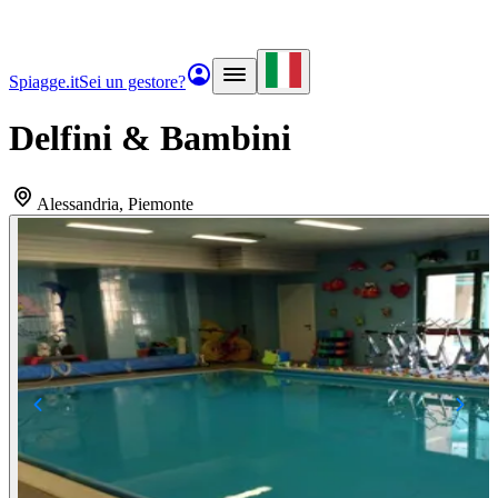
Spiagge.it
Sei un gestore?
Delfini & Bambini
Alessandria
, Piemonte