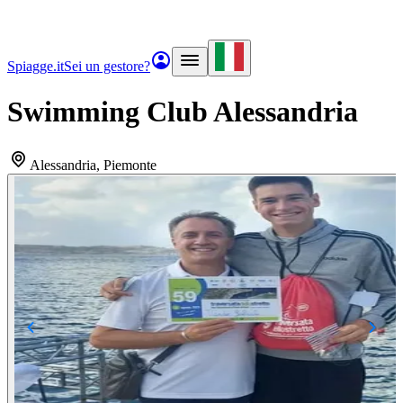
Spiagge.it
Sei un gestore?
Swimming Club Alessandria
Alessandria
, Piemonte