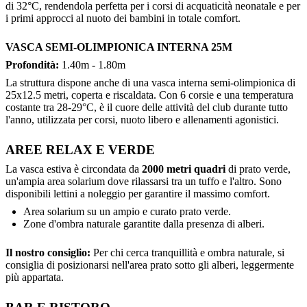
di 32°C, rendendola perfetta per i corsi di acquaticità neonatale e per
i primi approcci al nuoto dei bambini in totale comfort.
VASCA SEMI-OLIMPIONICA INTERNA 25M
Profondità:
1.40m - 1.80m
La struttura dispone anche di una vasca interna semi-olimpionica di
25x12.5 metri, coperta e riscaldata. Con 6 corsie e una temperatura
costante tra 28-29°C, è il cuore delle attività del club durante tutto
l'anno, utilizzata per corsi, nuoto libero e allenamenti agonistici.
AREE RELAX E VERDE
La vasca estiva è circondata da
2000 metri quadri
di prato verde,
un'ampia area solarium dove rilassarsi tra un tuffo e l'altro. Sono
disponibili lettini a noleggio per garantire il massimo comfort.
Area solarium su un ampio e curato prato verde.
Zone d'ombra naturale garantite dalla presenza di alberi.
Il nostro consiglio:
Per chi cerca tranquillità e ombra naturale, si
consiglia di posizionarsi nell'area prato sotto gli alberi, leggermente
più appartata.