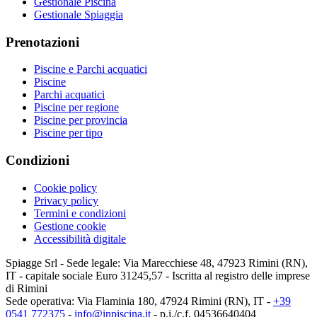
Gestionale Piscina
Gestionale Spiaggia
Prenotazioni
Piscine e Parchi acquatici
Piscine
Parchi acquatici
Piscine per regione
Piscine per provincia
Piscine per tipo
Condizioni
Cookie policy
Privacy policy
Termini e condizioni
Gestione cookie
Accessibilità digitale
Spiagge Srl - Sede legale: Via Marecchiese 48, 47923 Rimini (RN),
IT - capitale sociale Euro 31245,57 - Iscritta al registro delle imprese
di Rimini
Sede operativa: Via Flaminia 180, 47924 Rimini (RN), IT
-
+39
0541 772375
-
info@inpiscina.it
-
p.i./c.f. 04536640404