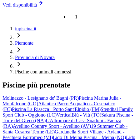
Vedi disponibilità
1
inpiscina.it
Piemonte
Provincia di Novara
Piscine con animali ammessi
Piscine più prenotate
Molinazzo - Lesignano de' Bagni (PR)
Piscina Marina Julia -
Monfalcone (GO)
Atlantica Parco Acquatico - Cesenatico
(FC)
Piscina La Risacca - Porto Sant'Elpidio (FM)
Stendhal Family
Sport Club - Oggiono (LC)
VerticalBlù - Viù (TO)
Sakura Piscina -
Torre del Greco (NA)
L'Altromare di Casa Spadoni - Faenza
(RA)
Avellino Country Sport - Avellino (AV)
19 Summer Club -
Santa Cesarea Terme (LE)
Gardanella Sport Village - Ayland -
Peschiera Borromeo (MI)
Lido Di Meina Piscina - Meina (NO)
Lido