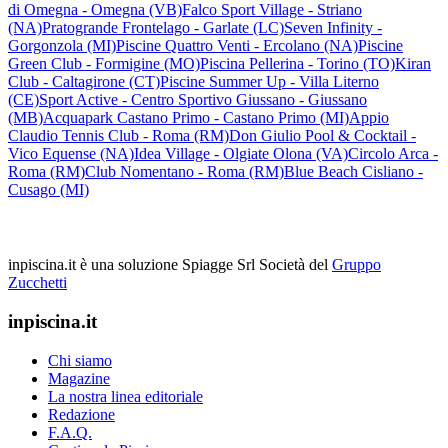
di Omegna - Omegna (VB)
Falco Sport Village - Striano
(NA)
Pratogrande Frontelago - Garlate (LC)
Seven Infinity -
Gorgonzola (MI)
Piscine Quattro Venti - Ercolano (NA)
Piscine
Green Club - Formigine (MO)
Piscina Pellerina - Torino (TO)
Kiran
Club - Caltagirone (CT)
Piscine Summer Up - Villa Literno
(CE)
Sport Active - Centro Sportivo Giussano - Giussano
(MB)
Acquapark Castano Primo - Castano Primo (MI)
Appio
Claudio Tennis Club - Roma (RM)
Don Giulio Pool & Cocktail -
Vico Equense (NA)
Idea Village - Olgiate Olona (VA)
Circolo Arca -
Roma (RM)
Club Nomentano - Roma (RM)
Blue Beach Cisliano -
Cusago (MI)
inpiscina.it è una soluzione Spiagge Srl
Società del
Gruppo
Zucchetti
inpiscina.it
Chi siamo
Magazine
La nostra linea editoriale
Redazione
F.A.Q.