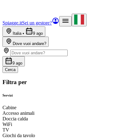
Spiagge.it
Sei un gestore?
Italia
•
9 ago
Dove vuoi andare?
9 ago
Cerca
Filtra per
Servizi
Cabine
Accesso animali
Doccia calda
WiFi
TV
Giochi da tavolo