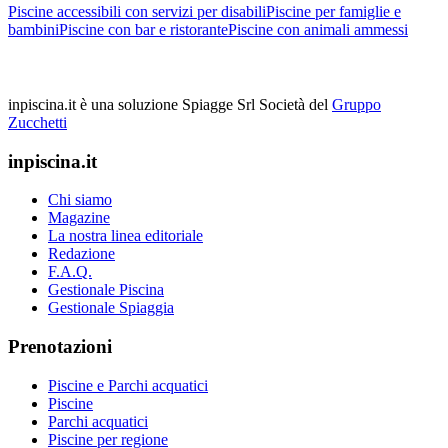
Piscine accessibili con servizi per disabili
Piscine per famiglie e
bambini
Piscine con bar e ristorante
Piscine con animali ammessi
inpiscina.it è una soluzione Spiagge Srl
Società del
Gruppo
Zucchetti
inpiscina.it
Chi siamo
Magazine
La nostra linea editoriale
Redazione
F.A.Q.
Gestionale Piscina
Gestionale Spiaggia
Prenotazioni
Piscine e Parchi acquatici
Piscine
Parchi acquatici
Piscine per regione