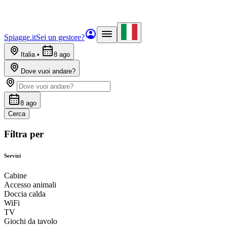
Spiagge.it
Sei un gestore?
Italia
•
8 ago
Dove vuoi andare?
8 ago
Cerca
Filtra per
Servizi
Cabine
Accesso animali
Doccia calda
WiFi
TV
Giochi da tavolo