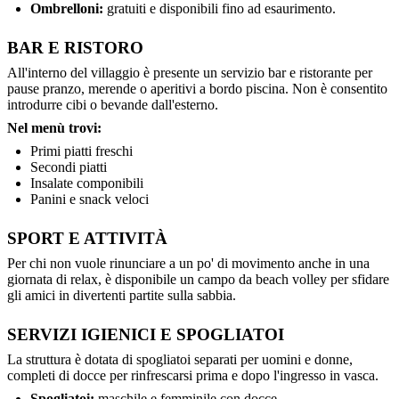
Ombrelloni:
gratuiti e disponibili fino ad esaurimento.
BAR E RISTORO
All'interno del villaggio è presente un servizio bar e ristorante per
pause pranzo, merende o aperitivi a bordo piscina. Non è consentito
introdurre cibi o bevande dall'esterno.
Nel menù trovi:
Primi piatti freschi
Secondi piatti
Insalate componibili
Panini e snack veloci
SPORT E ATTIVITÀ
Per chi non vuole rinunciare a un po' di movimento anche in una
giornata di relax, è disponibile un campo da beach volley per sfidare
gli amici in divertenti partite sulla sabbia.
SERVIZI IGIENICI E SPOGLIATOI
La struttura è dotata di spogliatoi separati per uomini e donne,
completi di docce per rinfrescarsi prima e dopo l'ingresso in vasca.
Spogliatoi:
maschile e femminile con docce.