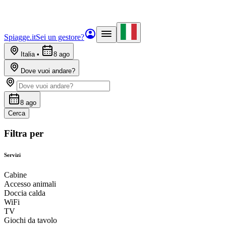
Spiagge.it
Sei un gestore?
Italia
•
8 ago
Dove vuoi andare?
8 ago
Cerca
Filtra per
Servizi
Cabine
Accesso animali
Doccia calda
WiFi
TV
Giochi da tavolo