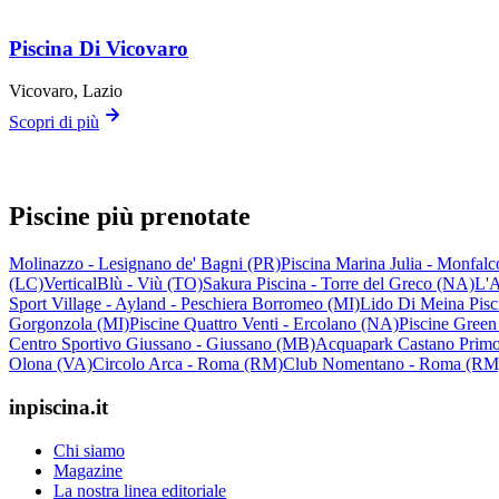
Piscina Di Vicovaro
Vicovaro
, Lazio
Scopri di più
Piscine più prenotate
Molinazzo - Lesignano de' Bagni (PR)
Piscina Marina Julia - Monfal
(LC)
VerticalBlù - Viù (TO)
Sakura Piscina - Torre del Greco (NA)
L'A
Sport Village - Ayland - Peschiera Borromeo (MI)
Lido Di Meina Pisc
Gorgonzola (MI)
Piscine Quattro Venti - Ercolano (NA)
Piscine Green
Centro Sportivo Giussano - Giussano (MB)
Acquapark Castano Primo
Olona (VA)
Circolo Arca - Roma (RM)
Club Nomentano - Roma (RM
inpiscina.it
Chi siamo
Magazine
La nostra linea editoriale