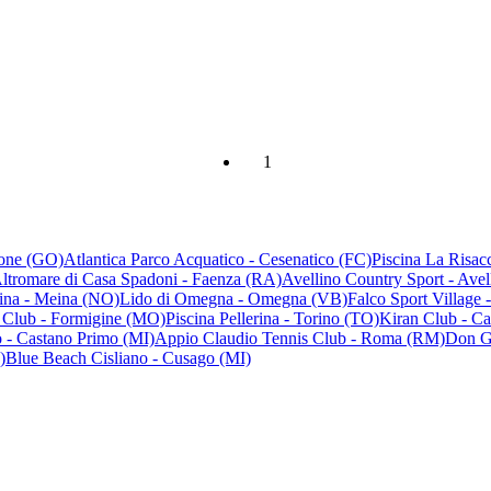
1
cone (GO)
Atlantica Parco Acquatico - Cesenatico (FC)
Piscina La Risac
ltromare di Casa Spadoni - Faenza (RA)
Avellino Country Sport - Avel
ina - Meina (NO)
Lido di Omegna - Omegna (VB)
Falco Sport Village 
 Club - Formigine (MO)
Piscina Pellerina - Torino (TO)
Kiran Club - Ca
 - Castano Primo (MI)
Appio Claudio Tennis Club - Roma (RM)
Don Gi
)
Blue Beach Cisliano - Cusago (MI)