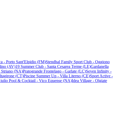
ca - Porto Sant'Elpidio (FM)
Stendhal Family Sport Club - Oggiono
lino (AV)
19 Summer Club - Santa Cesarea Terme (LE)
Gardanella
- Striano (NA)
Pratogrande Frontelago - Garlate (LC)
Seven Infinity -
ltagirone (CT)
Piscine Summer Up - Villa Literno (CE)
Sport Active -
ulio Pool & Cocktail - Vico Equense (NA)
Idea Village - Olgiate