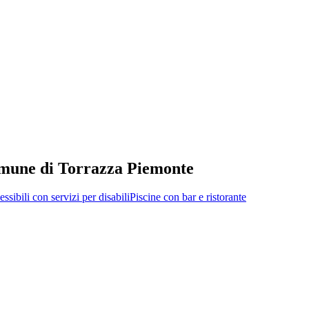
 comune di Torrazza Piemonte
essibili con servizi per disabili
Piscine con bar e ristorante