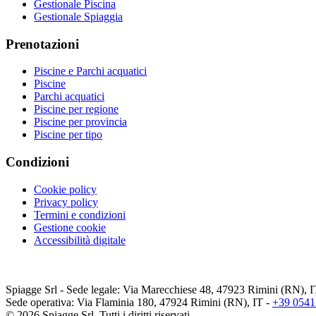
Gestionale Piscina
Gestionale Spiaggia
Prenotazioni
Piscine e Parchi acquatici
Piscine
Parchi acquatici
Piscine per regione
Piscine per provincia
Piscine per tipo
Condizioni
Cookie policy
Privacy policy
Termini e condizioni
Gestione cookie
Accessibilità digitale
Spiagge Srl - Sede legale: Via Marecchiese 48, 47923 Rimini (RN), IT -
Sede operativa: Via Flaminia 180, 47924 Rimini (RN), IT
-
+39 0541
©
2026
Spiagge Srl. Tutti i diritti riservati.