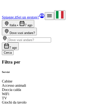
Spiagge.it
Sei un gestore?
Italia
•
7 ago
Dove vuoi andare?
7 ago
Cerca
Filtra per
Servizi
Cabine
Accesso animali
Doccia calda
WiFi
TV
Giochi da tavolo