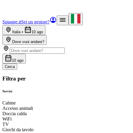
Spiagge.it
Sei un gestore?
Italia
•
10 ago
Dove vuoi andare?
10 ago
Cerca
Filtra per
Servizi
Cabine
Accesso animali
Doccia calda
WiFi
TV
Giochi da tavolo