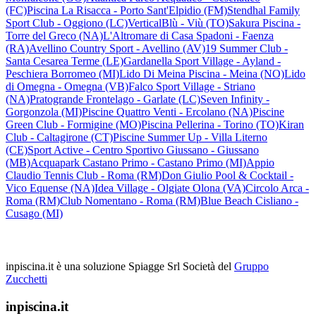
(FC)
Piscina La Risacca - Porto Sant'Elpidio (FM)
Stendhal Family
Sport Club - Oggiono (LC)
VerticalBlù - Viù (TO)
Sakura Piscina -
Torre del Greco (NA)
L'Altromare di Casa Spadoni - Faenza
(RA)
Avellino Country Sport - Avellino (AV)
19 Summer Club -
Santa Cesarea Terme (LE)
Gardanella Sport Village - Ayland -
Peschiera Borromeo (MI)
Lido Di Meina Piscina - Meina (NO)
Lido
di Omegna - Omegna (VB)
Falco Sport Village - Striano
(NA)
Pratogrande Frontelago - Garlate (LC)
Seven Infinity -
Gorgonzola (MI)
Piscine Quattro Venti - Ercolano (NA)
Piscine
Green Club - Formigine (MO)
Piscina Pellerina - Torino (TO)
Kiran
Club - Caltagirone (CT)
Piscine Summer Up - Villa Literno
(CE)
Sport Active - Centro Sportivo Giussano - Giussano
(MB)
Acquapark Castano Primo - Castano Primo (MI)
Appio
Claudio Tennis Club - Roma (RM)
Don Giulio Pool & Cocktail -
Vico Equense (NA)
Idea Village - Olgiate Olona (VA)
Circolo Arca -
Roma (RM)
Club Nomentano - Roma (RM)
Blue Beach Cisliano -
Cusago (MI)
inpiscina.it è una soluzione Spiagge Srl
Società del
Gruppo
Zucchetti
inpiscina.it