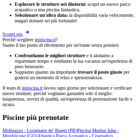
Esplorare le strutture nei dintorni:
scopri un nuovo parco
acquatico o una piscina fantastica.
Selezionare un'altra data:
la disponibilità varia velocemente,
magari domani sei più fortunato!
Scopri ora
Perché scegliere
inpiscina.it
?
Siamo il tuo punto di riferimento per un'estate senza pensieri.
Confrontiamo le migliori strutture
e ti aiutiamo a
risparmiare tempo e rendiamo la tua vacanza un'esperienza di
puro benessere.
Sappiamo quanto sia importante
trovare il posto giusto
per
godersi un momento di relax e spensieratezza.
Il team di
inpiscina.it
lavora ogni giorno per selezionare e verificare
nuove strutture, perché vogliamo garantirti solo il meglio:
trasparenza, servizi di qualità, un'esperienza di prenotazione facile e
sicura.
Piscine più prenotate
Molinazzo - Lesignano de' Bagni (PR)
Piscina Marina Julia -
Monfalcone (GO)
Atlantica Parco Acquatico - Cesenatico