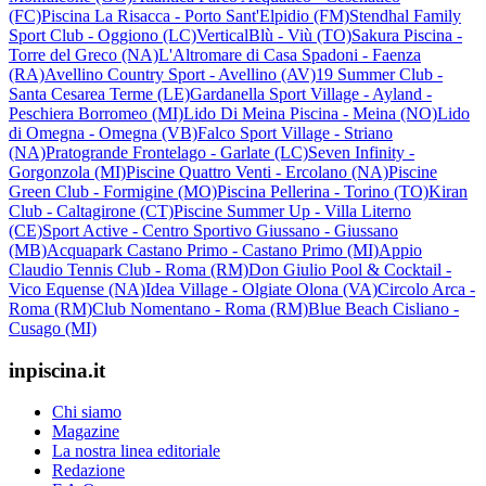
(FC)
Piscina La Risacca - Porto Sant'Elpidio (FM)
Stendhal Family
Sport Club - Oggiono (LC)
VerticalBlù - Viù (TO)
Sakura Piscina -
Torre del Greco (NA)
L'Altromare di Casa Spadoni - Faenza
(RA)
Avellino Country Sport - Avellino (AV)
19 Summer Club -
Santa Cesarea Terme (LE)
Gardanella Sport Village - Ayland -
Peschiera Borromeo (MI)
Lido Di Meina Piscina - Meina (NO)
Lido
di Omegna - Omegna (VB)
Falco Sport Village - Striano
(NA)
Pratogrande Frontelago - Garlate (LC)
Seven Infinity -
Gorgonzola (MI)
Piscine Quattro Venti - Ercolano (NA)
Piscine
Green Club - Formigine (MO)
Piscina Pellerina - Torino (TO)
Kiran
Club - Caltagirone (CT)
Piscine Summer Up - Villa Literno
(CE)
Sport Active - Centro Sportivo Giussano - Giussano
(MB)
Acquapark Castano Primo - Castano Primo (MI)
Appio
Claudio Tennis Club - Roma (RM)
Don Giulio Pool & Cocktail -
Vico Equense (NA)
Idea Village - Olgiate Olona (VA)
Circolo Arca -
Roma (RM)
Club Nomentano - Roma (RM)
Blue Beach Cisliano -
Cusago (MI)
inpiscina.it
Chi siamo
Magazine
La nostra linea editoriale
Redazione