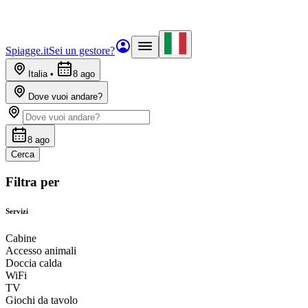
Spiagge.it
Sei un gestore?
Italia
•
8 ago
Dove vuoi andare?
8 ago
Cerca
Filtra per
Servizi
Cabine
Accesso animali
Doccia calda
WiFi
TV
Giochi da tavolo