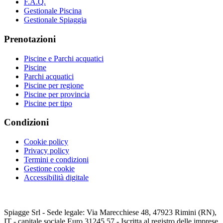
F.A.Q.
Gestionale Piscina
Gestionale Spiaggia
Prenotazioni
Piscine e Parchi acquatici
Piscine
Parchi acquatici
Piscine per regione
Piscine per provincia
Piscine per tipo
Condizioni
Cookie policy
Privacy policy
Termini e condizioni
Gestione cookie
Accessibilità digitale
Spiagge Srl - Sede legale: Via Marecchiese 48, 47923 Rimini (RN),
IT - capitale sociale Euro 31245,57 - Iscritta al registro delle imprese