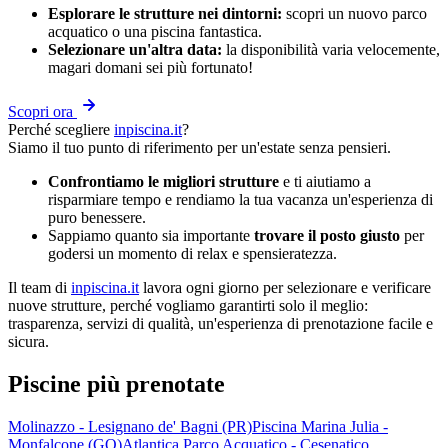
Esplorare le strutture nei dintorni:
scopri un nuovo parco
acquatico o una piscina fantastica.
Selezionare un'altra data:
la disponibilità varia velocemente,
magari domani sei più fortunato!
Scopri ora
Perché scegliere
inpiscina.it
?
Siamo il tuo punto di riferimento per un'estate senza pensieri.
Confrontiamo le migliori strutture
e ti aiutiamo a
risparmiare tempo e rendiamo la tua vacanza un'esperienza di
puro benessere.
Sappiamo quanto sia importante
trovare il posto giusto
per
godersi un momento di relax e spensieratezza.
Il team di
inpiscina.it
lavora ogni giorno per selezionare e verificare
nuove strutture, perché vogliamo garantirti solo il meglio:
trasparenza, servizi di qualità, un'esperienza di prenotazione facile e
sicura.
Piscine più prenotate
Molinazzo - Lesignano de' Bagni (PR)
Piscina Marina Julia -
Monfalcone (GO)
Atlantica Parco Acquatico - Cesenatico