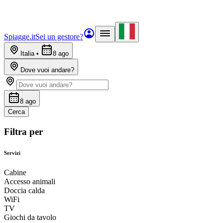
Spiagge.it
Sei un gestore?
Italia
•
8 ago
Dove vuoi andare?
8 ago
Cerca
Filtra per
Servizi
Cabine
Accesso animali
Doccia calda
WiFi
TV
Giochi da tavolo