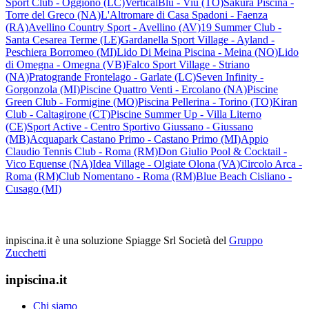
Sport Club - Oggiono (LC)
VerticalBlù - Viù (TO)
Sakura Piscina -
Torre del Greco (NA)
L'Altromare di Casa Spadoni - Faenza
(RA)
Avellino Country Sport - Avellino (AV)
19 Summer Club -
Santa Cesarea Terme (LE)
Gardanella Sport Village - Ayland -
Peschiera Borromeo (MI)
Lido Di Meina Piscina - Meina (NO)
Lido
di Omegna - Omegna (VB)
Falco Sport Village - Striano
(NA)
Pratogrande Frontelago - Garlate (LC)
Seven Infinity -
Gorgonzola (MI)
Piscine Quattro Venti - Ercolano (NA)
Piscine
Green Club - Formigine (MO)
Piscina Pellerina - Torino (TO)
Kiran
Club - Caltagirone (CT)
Piscine Summer Up - Villa Literno
(CE)
Sport Active - Centro Sportivo Giussano - Giussano
(MB)
Acquapark Castano Primo - Castano Primo (MI)
Appio
Claudio Tennis Club - Roma (RM)
Don Giulio Pool & Cocktail -
Vico Equense (NA)
Idea Village - Olgiate Olona (VA)
Circolo Arca -
Roma (RM)
Club Nomentano - Roma (RM)
Blue Beach Cisliano -
Cusago (MI)
inpiscina.it è una soluzione Spiagge Srl
Società del
Gruppo
Zucchetti
inpiscina.it
Chi siamo