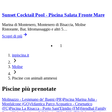
Sunset Cocktail Pool - Piscina Salata Fronte Mare
Marina di Montenero,
Montenero di Bisaccia
, Molise
Ristorante, Bar, Idromassaggio
e altri 5…
Scopri di più
1
inpiscina.it
Molise
Piscine con animali ammessi
Piscine più prenotate
Molinazzo - Lesignano de' Bagni (PR)
Piscina Marina Julia -
Monfalcone (GO)
Atlantica Parco Acquatico - Cesenatico
(FC)
Piscina La Risacca - Porto Sant'Elpidio (FM)
Stendhal Family