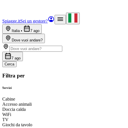
Spiagge.it
Sei un gestore?
Italia
•
7 ago
Dove vuoi andare?
7 ago
Cerca
Filtra per
Servizi
Cabine
Accesso animali
Doccia calda
WiFi
TV
Giochi da tavolo