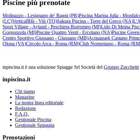
Piscine più prenotate
Molinazzo - Lesignano de' Bagni (PR)
Piscina Marina Julia - Monfal
(LC)
VerticalBlù - Viù (TO)
Sakura Piscina - Torre del Greco (NA)
L'A
Sport Village - Ayland - Peschiera Borromeo (MI)
Lido Di Meina Pisc
Gorgonzola (MI)
Piscine Quattro Venti - Ercolano (NA)
Piscine Green
Centro Sportivo Giussano - Giussano (MB)
Acquapark Castano Primo
Olona (VA)
Circolo Arca - Roma (RM)
Club Nomentano - Roma (RM
inpiscina.it è una soluzione Spiagge Srl
Società del
Gruppo Zucchetti
inpiscina.it
Chi siamo
Magazine
La nostra linea editoriale
Redazione
F.A.Q.
Gestionale Piscina
Gestionale Spiaggia
Prenotazioni