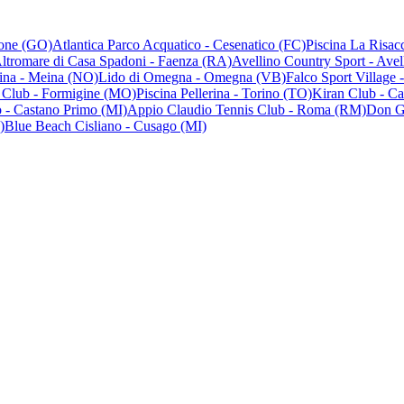
cone (GO)
Atlantica Parco Acquatico - Cesenatico (FC)
Piscina La Risac
ltromare di Casa Spadoni - Faenza (RA)
Avellino Country Sport - Avel
ina - Meina (NO)
Lido di Omegna - Omegna (VB)
Falco Sport Village 
 Club - Formigine (MO)
Piscina Pellerina - Torino (TO)
Kiran Club - Ca
 - Castano Primo (MI)
Appio Claudio Tennis Club - Roma (RM)
Don Gi
)
Blue Beach Cisliano - Cusago (MI)