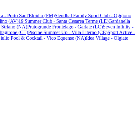
ca - Porto Sant'Elpidio (FM)
Stendhal Family Sport Club - Oggiono
lino (AV)
19 Summer Club - Santa Cesarea Terme (LE)
Gardanella
- Striano (NA)
Pratogrande Frontelago - Garlate (LC)
Seven Infinity -
ltagirone (CT)
Piscine Summer Up - Villa Literno (CE)
Sport Active -
ulio Pool & Cocktail - Vico Equense (NA)
Idea Village - Olgiate