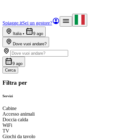
Spiagge.it
Sei un gestore?
Italia
•
9 ago
Dove vuoi andare?
9 ago
Cerca
Filtra per
Servizi
Cabine
Accesso animali
Doccia calda
WiFi
TV
Giochi da tavolo