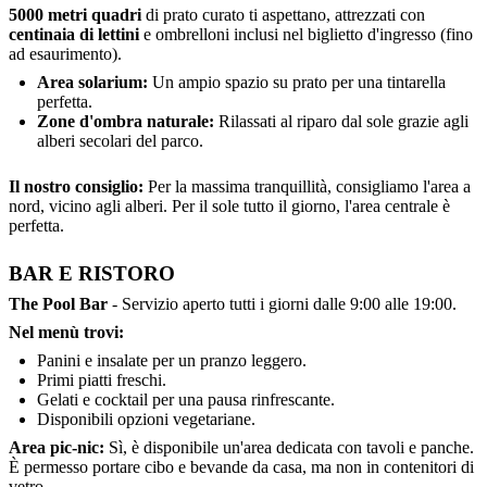
5000 metri quadri
di prato curato ti aspettano, attrezzati con
centinaia di lettini
e ombrelloni inclusi nel biglietto d'ingresso (fino
ad esaurimento).
Area solarium:
Un ampio spazio su prato per una tintarella
perfetta.
Zone d'ombra naturale:
Rilassati al riparo dal sole grazie agli
alberi secolari del parco.
Il nostro consiglio:
Per la massima tranquillità, consigliamo l'area a
nord, vicino agli alberi. Per il sole tutto il giorno, l'area centrale è
perfetta.
BAR E RISTORO
The Pool Bar
- Servizio aperto tutti i giorni dalle 9:00 alle 19:00.
Nel menù trovi:
Panini e insalate per un pranzo leggero.
Primi piatti freschi.
Gelati e cocktail per una pausa rinfrescante.
Disponibili opzioni vegetariane.
Area pic-nic:
Sì, è disponibile un'area dedicata con tavoli e panche.
È permesso portare cibo e bevande da casa, ma non in contenitori di
vetro.