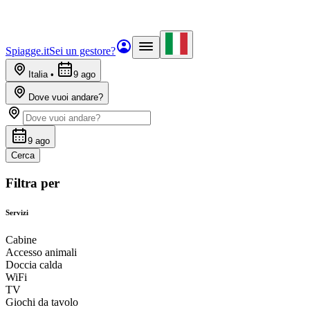
Spiagge.it
Sei un gestore?
Italia
•
9 ago
Dove vuoi andare?
9 ago
Cerca
Filtra per
Servizi
Cabine
Accesso animali
Doccia calda
WiFi
TV
Giochi da tavolo