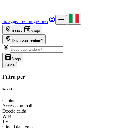
Spiagge.it
Sei un gestore?
Italia
•
8 ago
Dove vuoi andare?
8 ago
Cerca
Filtra per
Servizi
Cabine
Accesso animali
Doccia calda
WiFi
TV
Giochi da tavolo