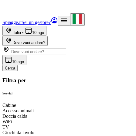
Spiagge.it
Sei un gestore?
Italia
•
10 ago
Dove vuoi andare?
10 ago
Cerca
Filtra per
Servizi
Cabine
Accesso animali
Doccia calda
WiFi
TV
Giochi da tavolo