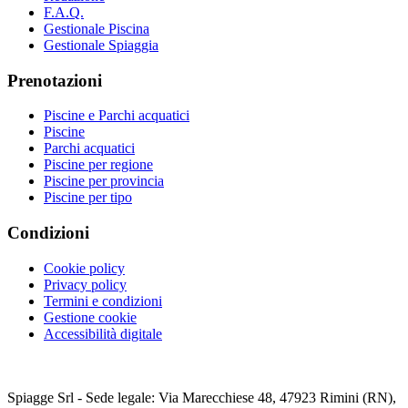
F.A.Q.
Gestionale Piscina
Gestionale Spiaggia
Prenotazioni
Piscine e Parchi acquatici
Piscine
Parchi acquatici
Piscine per regione
Piscine per provincia
Piscine per tipo
Condizioni
Cookie policy
Privacy policy
Termini e condizioni
Gestione cookie
Accessibilità digitale
Spiagge Srl - Sede legale: Via Marecchiese 48, 47923 Rimini (RN),