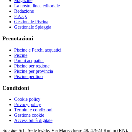
Magazine
La nostra linea editoriale
Redazione
F.A.Q.
Gestionale Piscina
Gestionale Spiaggia
Prenotazioni
Piscine e Parchi acquatici
Piscine
Parchi acquatici
Piscine per regione
Piscine per provincia
Piscine per tipo
Condizioni
Cookie policy
Privacy policy
Termini e condizioni
Gestione cookie
Accessibilità digitale
Spiagge Srl - Sede legale: Via Marecchiese 48, 47923 Rimini (RN),