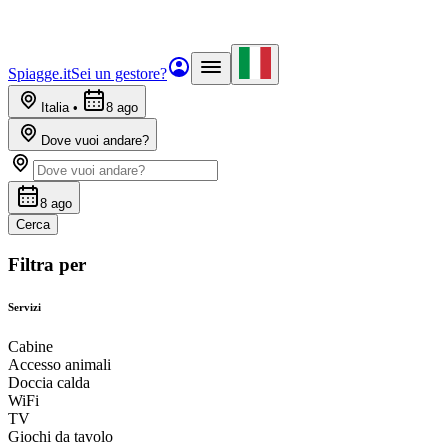
Spiagge.it
Sei un gestore?
Italia
•
8 ago
Dove vuoi andare?
8 ago
Cerca
Filtra per
Servizi
Cabine
Accesso animali
Doccia calda
WiFi
TV
Giochi da tavolo