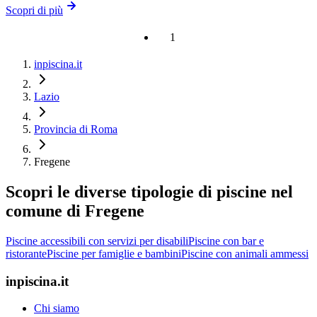
Scopri di più
1
inpiscina.it
Lazio
Provincia di Roma
Fregene
Scopri le diverse tipologie di piscine nel
comune di Fregene
Piscine accessibili con servizi per disabili
Piscine con bar e
ristorante
Piscine per famiglie e bambini
Piscine con animali ammessi
inpiscina.it
Chi siamo