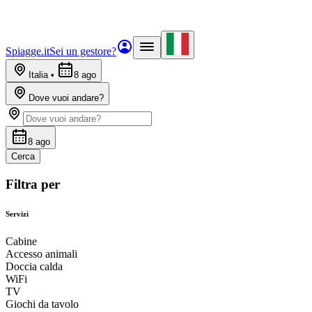
Spiagge.it
Sei un gestore?
Italia
•
8 ago
Dove vuoi andare?
8 ago
Cerca
Filtra per
Servizi
Cabine
Accesso animali
Doccia calda
WiFi
TV
Giochi da tavolo