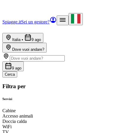
Spiagge.it
Sei un gestore?
Italia
•
9 ago
Dove vuoi andare?
9 ago
Cerca
Filtra per
Servizi
Cabine
Accesso animali
Doccia calda
WiFi
TV