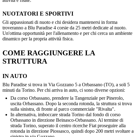
attività e risate.
NUOTATORI E SPORTIVI
Gli appassionati di nuoto e chi desidera mantenersi in forma
troveranno a Blu Paradise 4 corsie da 25 metri dedicate al nuoto.
Un'ottima opportunità per l'allenamento e per chi cerca un ambiente
dinamico per la propria attività fisica.
COME RAGGIUNGERE LA
STRUTTURA
IN AUTO
Blu Paradise si trova in Via Gozzano 5 a Orbassano (TO), a soli 5
minuti da Torino. Per chi arriva in auto, ci sono diverse opzioni:
Da corso Orbassano, prendere la Tangenziale per Pinerolo,
uscita Orbassano. Dopo la seconda rotonda, la struttura si trova
sulla sinistra, di fronte al parco commerciale "Rivalta".
In alternativa, imboccare strada Torino dal fondo di corso
Orbassano in direzione Beinasco-Orbassano. Al termine di
strada Torino, superato il centro ricerche Fiat proseguire alla
rotonda in direzione Piossasco, quindi dopo 200 metri svoltare a
sinistra in via Gozzano.