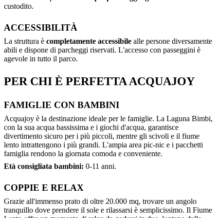
custodito.
ACCESSIBILITÀ
La struttura è
completamente accessibile
alle persone diversamente
abili e dispone di parcheggi riservati. L'accesso con passeggini è
agevole in tutto il parco.
PER CHI È PERFETTA ACQUAJOY
FAMIGLIE CON BAMBINI
Acquajoy è la destinazione ideale per le famiglie. La Laguna Bimbi,
con la sua acqua bassissima e i giochi d'acqua, garantisce
divertimento sicuro per i più piccoli, mentre gli scivoli e il fiume
lento intrattengono i più grandi. L'ampia area pic-nic e i pacchetti
famiglia rendono la giornata comoda e conveniente.
Età consigliata bambini:
0-11 anni.
COPPIE E RELAX
Grazie all'immenso prato di oltre 20.000 mq, trovare un angolo
tranquillo dove prendere il sole e rilassarsi è semplicissimo. Il Fiume