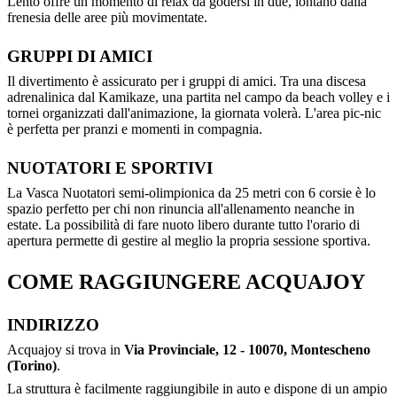
Lento offre un momento di relax da godersi in due, lontano dalla
frenesia delle aree più movimentate.
GRUPPI DI AMICI
Il divertimento è assicurato per i gruppi di amici. Tra una discesa
adrenalinica dal Kamikaze, una partita nel campo da beach volley e i
tornei organizzati dall'animazione, la giornata volerà. L'area pic-nic
è perfetta per pranzi e momenti in compagnia.
NUOTATORI E SPORTIVI
La Vasca Nuotatori semi-olimpionica da 25 metri con 6 corsie è lo
spazio perfetto per chi non rinuncia all'allenamento neanche in
estate. La possibilità di fare nuoto libero durante tutto l'orario di
apertura permette di gestire al meglio la propria sessione sportiva.
COME RAGGIUNGERE ACQUAJOY
INDIRIZZO
Acquajoy si trova in
Via Provinciale, 12 - 10070, Montescheno
(Torino)
.
La struttura è facilmente raggiungibile in auto e dispone di un ampio