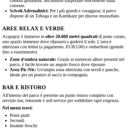
comodi gommoni, lasciandosi trasportare dolcemente dalla
corrente.
Scivoli Adrenalinici:
Per i più grandi e coraggiosi, il parco
dispone di un Toboga e un Kamikaze per discese mozzafiato.
AREE RELAX E VERDE
Acquajoy è immerso in
oltre 20.000 metri quadrati
di prato curato,
uno spazio immenso dove rilassarsi e godersi il sole. L'area è
attrezzata con lettini (a pagamento, EUR3,00) e ombrelloni (gratuiti
fino a esaurimento).
Zone d'ombra naturale:
Grazie ai numerosi alberi presenti nel
parco, è facile trovare un angolo fresco dove riposare.
Area Pic-Nic:
Un'ampia zona attrezzata con tavoli e panche,
ideale per un pranzo al sacco in compagnia.
BAR E RISTORO
All'interno del parco è presente un punto ristoro completo con
servizio bar, ristorante e self-service per soddisfare ogni esigenza.
Nel menù trovi:
Primi piatti
Secondi
Insalate fresche