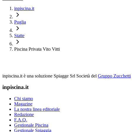
inpiscina.it
Puglia
Statte
Piscina Privata Vito Vitti
inpiscina.it è una soluzione Spiagge Srl
Società del
Gruppo Zucchetti
inpiscina.it
Chi siamo
Magazine
La nostra linea editoriale
Redazione
F.A.Q.
Gestionale Piscina
Gestionale Spiaggia