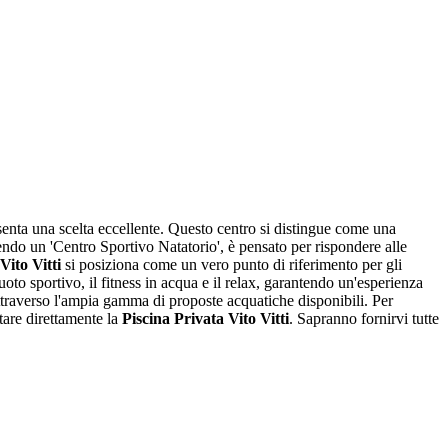
senta una scelta eccellente. Questo centro si distingue come una
endo un 'Centro Sportivo Natatorio', è pensato per rispondere alle
Vito Vitti
si posiziona come un vero punto di riferimento per gli
nuoto sportivo, il fitness in acqua e il relax, garantendo un'esperienza
o attraverso l'ampia gamma di proposte acquatiche disponibili. Per
attare direttamente la
Piscina Privata Vito Vitti
. Sapranno fornirvi tutte