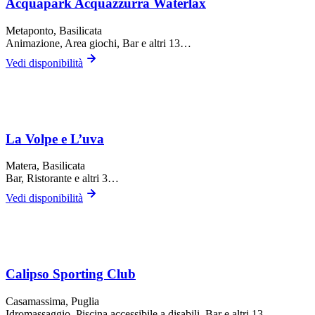
Acquapark Acquazzurra Waterlax
Metaponto
, Basilicata
Animazione, Area giochi, Bar
e altri 13…
Vedi disponibilità
La Volpe e L’uva
Matera
, Basilicata
Bar, Ristorante
e altri 3…
Vedi disponibilità
Calipso Sporting Club
Casamassima
, Puglia
Idromassaggio, Piscina accessibile a disabili, Bar
e altri 13…