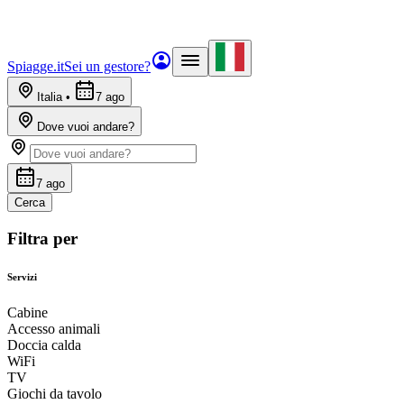
Spiagge.it
Sei un gestore?
Italia
•
7 ago
Dove vuoi andare?
7 ago
Cerca
Filtra per
Servizi
Cabine
Accesso animali
Doccia calda
WiFi
TV
Giochi da tavolo