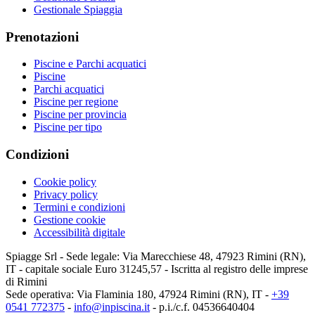
Gestionale Spiaggia
Prenotazioni
Piscine e Parchi acquatici
Piscine
Parchi acquatici
Piscine per regione
Piscine per provincia
Piscine per tipo
Condizioni
Cookie policy
Privacy policy
Termini e condizioni
Gestione cookie
Accessibilità digitale
Spiagge Srl - Sede legale: Via Marecchiese 48, 47923 Rimini (RN),
IT - capitale sociale Euro 31245,57 - Iscritta al registro delle imprese
di Rimini
Sede operativa: Via Flaminia 180, 47924 Rimini (RN), IT
-
+39
0541 772375
-
info@inpiscina.it
-
p.i./c.f. 04536640404