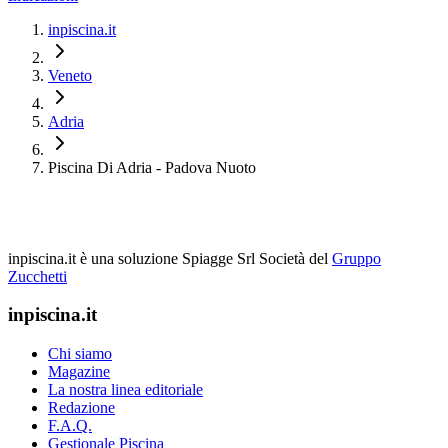
inpiscina.it
Veneto
Adria
Piscina Di Adria - Padova Nuoto
inpiscina.it è una soluzione Spiagge Srl
Società del
Gruppo
Zucchetti
inpiscina.it
Chi siamo
Magazine
La nostra linea editoriale
Redazione
F.A.Q.
Gestionale Piscina