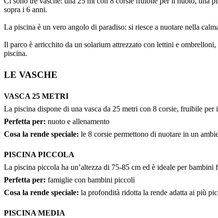
Ci sono tre vasche: una 25 mt con 8 corsie fruibile per il nuoto, una 
sopra i 6 anni.
La piscina è un vero angolo di paradiso: si riesce a nuotare nella calma 
Il parco è arricchito da un solarium attrezzato con lettini e ombrellon
piscina.
LE VASCHE
VASCA 25 METRI
La piscina dispone di una vasca da 25 metri con 8 corsie, fruibile per i
Perfetta per:
nuoto e allenamento
Cosa la rende speciale:
le 8 corsie permettono di nuotare in un ambie
PISCINA PICCOLA
La piscina piccola ha un’altezza di 75-85 cm ed è ideale per bambini f
Perfetta per:
famiglie con bambini piccoli
Cosa la rende speciale:
la profondità ridotta la rende adatta ai più pic
PISCINA MEDIA