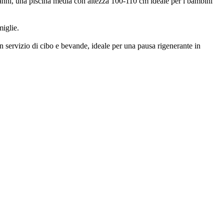
6 anni, una piscina media con altezza 100-110 cm ideale per i bambini
miglie.
on servizio di cibo e bevande, ideale per una pausa rigenerante in