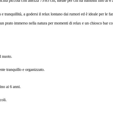
piscina piccola con altezza 75-85 cm, ideale per chi ha bambini fino ai 
e tranquillità, a godersi il relax lontano dai rumori ed è ideale per le fa
i, un prato immerso nella natura per momenti di relax e un chiosco bar c
l nuoto.
nte tranquillo e organizzato.
ino ai 6 anni.
coli.