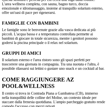
L'area wellness completa, con sauna, bagno turco, doccia
emozionale e idromassaggio, insieme al tranquillo solarium esterno,
offre un'oasi di pace per rigenerarsi.
FAMIGLIE CON BAMBINI
Le famiglie sono le benvenute grazie alla vasca dedicata ai più
piccoli. L'acqua bassa e a temperatura controllata permette ai
bambini di giocare in totale sicurezza, mentre i genitori possono
godersi la piscina principale o il relax nel solarium.
GRUPPI DI AMICI
Il solarium esterno e l'area ristoro sono gli spazi perfetti per
trascorrere una giornata in compagnia. Tra una nuotata e l'altra, è
possibile rilassarsi sui lettini o gustare uno snack e un cocktail al bar.
COME RAGGIUNGERE AZ
POOL&WELLNESS
Il centro si trova in Contrada Piana a Gambatesa (CB), immerso
nella tranquillità delle colline del Molise, un contesto ideale per
staccare dalla frenesia quotidiana. L'ampio parcheggio gratuito rende
comodo l'accesso con mezzi privati.