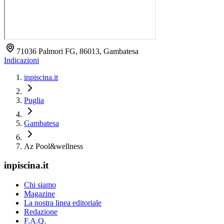
71036 Palmori FG, 86013, Gambatesa
Indicazioni
inpiscina.it
Puglia
Gambatesa
Az Pool&wellness
inpiscina.it
Chi siamo
Magazine
La nostra linea editoriale
Redazione
F.A.Q.