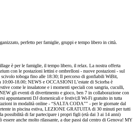
anizzato, perfetto per famiglie, gruppi e tempo libero in città.
age è per le famiglie, il tempo libero, il relax. La nostra offerta
larium con le postazioni lettini e ombrelloni - nuove postazioni - sul
lo scivolo toboga fino alle 18:30; Il percorso di gonfiabili WiBit,
omenica 10:00-18.00; NEWS e OCCASIONI L’estate di Sciorba è
tive come le insalatone e i momenti speciali con sangria, cuculli,
. NEW gli eventi di divertimento e gioco, ben 7 in collaborazione con
i appuntamenti DJ domenicali e festivi;Il Wi-Fi gratuito in tutta
ostazioni in modalità online - “SALTA CODA"" - per le giornate dal
vertente in piscina estiva, LEZIONE GRATUITA di 30 minuti per tutti
ssibilità di far partecipare i propri figli (età dai 3 ai 14 anni)
 essere anche molto rilassante, a due passi dal centro di Genova! MY