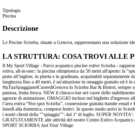
Tipologia
Piscina
Descrizione
Le Piscine Sciorba, situate a Genova, rappresentano una soluzione ideal
LA STRUTTURA: COSA TROVI ALLE P
Il My Sport Village - Parco acquatico piscine estive Sciorba - rappresent
estiva, all-in-one:: la piscina olimpionica da 50 metri all'aperto: la “sp
prato all’inglese, in pineta e in gradinata, acquistabili separatamente da
lunghezza fino a 40 metri, è un'attrazione in omaggio gratuito ed è 
#laTuaSpiaggianelCuorediGenova lo Sciorba Bar & Bistrot, sempre aperto
panissa, frutta fresca. NEW il chiosco-bar nel cuore dello stabiliment
agenzie di animazione, OMAGGIO incluso nel biglietto d'ingresso all'e
l’area estiva “Hot spot Sciorba”, connessione gratuita tramite email
lunedì alla domenica, compresi festivi. In questo modo arrivi in Sc
i nostri clienti della ""spiaggia"": dal 1º di luglio. SUPER NOVITA': i
GRATUITAMENTE alle attività del nostro Centro Estivo Acquatico assi
SPORT SCIORBA Just Your Village