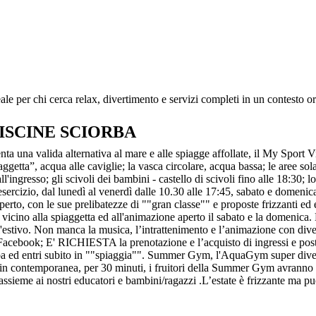
e per chi cerca relax, divertimento e servizi completi in un contesto org
ISCINE SCIORBA
a una valida alternativa al mare e alle spiagge affollate, il My Sport Vill
iaggetta”, acqua alle caviglie; la vasca circolare, acqua bassa; le aree so
ll'ingresso; gli scivoli dei bambini - castello di scivoli fino alle 18:30; 
in esercizio, dal lunedì al venerdì dalle 10.30 alle 17:45, sabato e d
, con le sue prelibatezze di ""gran classe"" e proposte frizzanti ed es
o vicino alla spiaggetta ed all'animazione aperto il sabato e la domenica
stivo. Non manca la musica, l’intrattenimento e l’animazione con divers
 e Facebook; E' RICHIESTA la prenotazione e l’acquisto di ingressi e p
iorba ed entri subito in ""spiaggia"". Summer Gym, l'AquaGym super di
n contemporanea, per 30 minuti, i fruitori della Summer Gym avranno la po
eme ai nostri educatori e bambini/ragazzi .L’estate è frizzante ma può