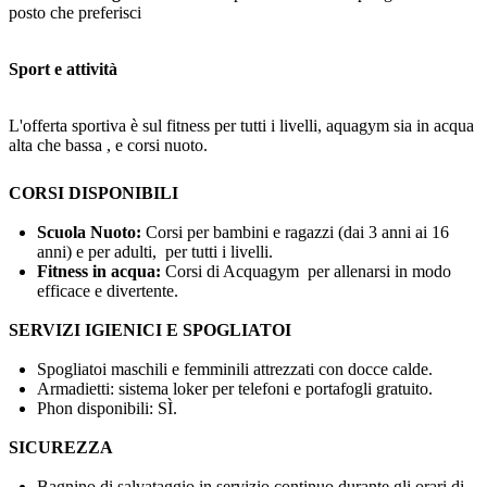
posto che preferisci
Sport e attività
L'offerta sportiva è sul fitness per tutti i livelli, aquagym sia in acqua
alta che bassa , e corsi nuoto.
CORSI DISPONIBILI
Scuola Nuoto:
Corsi per bambini e ragazzi (dai 3 anni ai 16
anni) e per adulti, per tutti i livelli.
Fitness in acqua:
Corsi di Acquagym per allenarsi in modo
efficace e divertente.
SERVIZI IGIENICI E SPOGLIATOI
Spogliatoi maschili e femminili attrezzati con docce calde.
Armadietti: sistema loker per telefoni e portafogli gratuito.
Phon disponibili: SÌ.
SICUREZZA
Bagnino di salvataggio in servizio continuo durante gli orari di