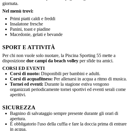
giornata.
Nel menù trovi:
Primi piatti caldi e freddi
Insalatone fresche
Panini, toast e piadine
Macedonie, gelati e bevande
SPORT E ATTIVITÀ
Per chi non vuole solo nuotare, la Piscina Sporting 55 mette a
disposizione
due campi da beach volley
per sfide tra amici.
CORSI ED EVENTI
Corsi di nuoto:
Disponibili per bambini e adulti.
Corsi di acquafitness:
Per allenarsi in acqua a ritmo di musica.
Tornei ed eventi:
Durante la stagione estiva vengono
organizzati periodicamente tornei sportivi ed eventi serali come
aperitivi.
SICUREZZA
Bagnino di salvataggio sempre presente durante gli orari di
apertura.
È obbligatorio l'uso della cuffia e fare la doccia prima di entrare
in acqua.