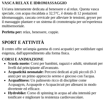
VASCA RELAX E IDROMASSAGGIO
Un'area interamente dedicata al benessere e al relax. Questa vasca
speciale, con acqua riscaldata a 32,5°C, è dotata di 12 postazioni
idromassaggio, cascata cervicale per alleviare le tensioni, geyser per
il massaggio plantare e un sistema di cromoterapia per un'esperienza
multisensoriale.
Perfetta per:
relax, benessere, coppie.
SPORT E ATTIVITÀ
Il centro offre un'ampia gamma di corsi acquatici per soddisfare ogni
esigenza, dall'apprendimento alla forma fisica.
CORSI E ANIMAZIONE
Scuola nuoto:
Corsi per bambini, ragazzi e adulti, strutturati per
livelli dal principiante all'avanzato.
Acquaticità neonatale:
Percorsi dedicati ai più piccoli (0-3
anni) per un primo approccio sereno e giocoso con l'acqua.
Acquafitness:
Un palinsesto ricco di discipline come
Acquagym, Acquapole e Acquacircuit per allenarsi in modo
divertente ed efficace.
Hydrobike:
Corso di spinning in acqua ad alta intensità per
tonificare e migliorare la resistenza cardiovascolare.