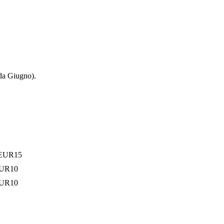
 da Giugno).
o EUR15
 EUR10
 EUR10