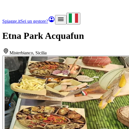
Spiagge.it
Sei un gestore?
Etna Park Acquafun
Misterbianco
, Sicilia