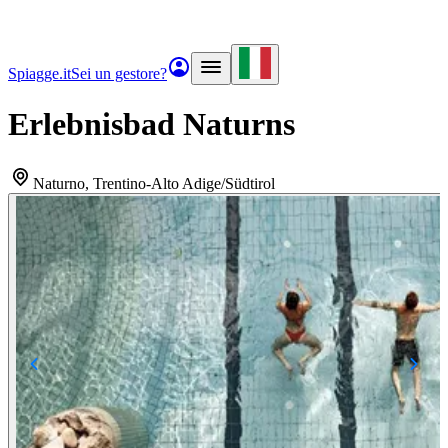
Spiagge.it
Sei un gestore?
Erlebnisbad Naturns
Naturno
, Trentino-Alto Adige/Südtirol