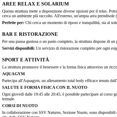
AREE RELAX E SOLARIUM
Questa struttura mette a disposizione diverse opzioni per il relax. Potra
cerca un ambiente più raccolto. All'esterno, un'ampia area prendisole (l
Perfette per:
Chi cerca un momento di riposo e tranquillità, sia al sol
BAR E RISTORAZIONE
Per una pausa gustosa o un pasto completo, la struttura dispone di un pr
Servizi disponibili:
Un servizio di ristorazione completo per ogni esi
SPORT E ATTIVITÀ
La struttura promuove il benessere e la forma fisica attraverso un ricc
AQUAGYM
Partecipa all'Aquagym, un allenamento total body efficace tenuto dall'i
SALUTE E FORMA FISICA CON IL NUOTO
Ogni giovedì dalle 19:45 alle 20:45, è possibile partecipare al corso g
termale.
CORSI DI NUOTO
In collaborazione con SSV Naturns, Sezione Nuoto, sono disponibili cors