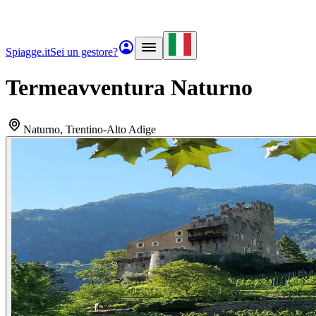
Spiagge.it
Sei un gestore?
Termeavventura Naturno
Naturno
, Trentino-Alto Adige