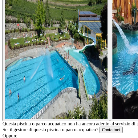
Questa piscina o parco acquatico non ha ancora aderito al servizio di 
Sei il gestore di questa piscina o parco acquatico?
Contattaci
Oppure