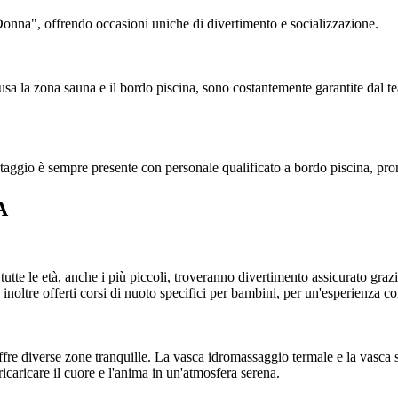
Donna", offrendo occasioni uniche di divertimento e socializzazione.
usa la zona sauna e il bordo piscina, sono costantemente garantite dal te
vataggio è sempre presente con personale qualificato a bordo piscina, pron
A
tte le età, anche i più piccoli, troveranno divertimento assicurato grazi
inoltre offerti corsi di nuoto specifici per bambini, per un'esperienza co
offre diverse zone tranquille. La vasca idromassaggio termale e la vasca 
ricaricare il cuore e l'anima in un'atmosfera serena.