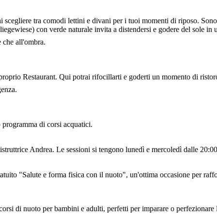
i scegliere tra comodi lettini e divani per i tuoi momenti di riposo. Sono 
iegewiese) con verde naturale invita a distendersi e godere del sole in u
e che all'ombra.
oprio Restaurant. Qui potrai rifocillarti e goderti un momento di ristoro
genza.
o programma di corsi acquatici.
struttrice Andrea. Le sessioni si tengono lunedì e mercoledì dalle 20:00
ratuito "Salute e forma fisica con il nuoto", un'ottima occasione per raf
i di nuoto per bambini e adulti, perfetti per imparare o perfezionare le 