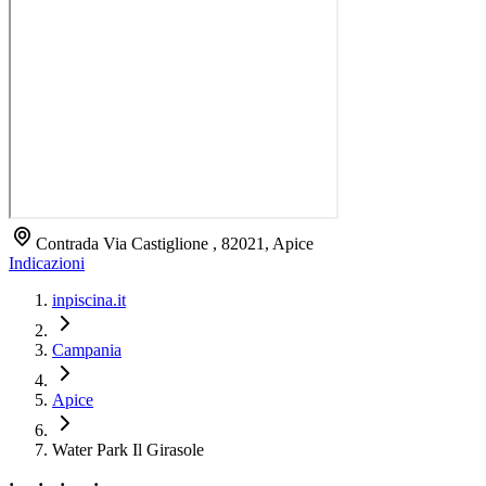
Contrada Via Castiglione , 82021, Apice
Indicazioni
inpiscina.it
Campania
Apice
Water Park Il Girasole