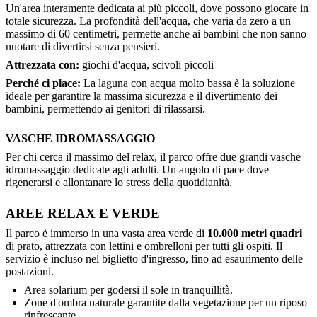
Un'area interamente dedicata ai più piccoli, dove possono giocare in
totale sicurezza. La profondità dell'acqua, che varia da zero a un
massimo di 60 centimetri, permette anche ai bambini che non sanno
nuotare di divertirsi senza pensieri.
Attrezzata con:
giochi d'acqua, scivoli piccoli
Perché ci piace:
La laguna con acqua molto bassa è la soluzione
ideale per garantire la massima sicurezza e il divertimento dei
bambini, permettendo ai genitori di rilassarsi.
VASCHE IDROMASSAGGIO
Per chi cerca il massimo del relax, il parco offre due grandi vasche
idromassaggio dedicate agli adulti. Un angolo di pace dove
rigenerarsi e allontanare lo stress della quotidianità.
AREE RELAX E VERDE
Il parco è immerso in una vasta area verde di
10.000 metri quadri
di prato, attrezzata con lettini e ombrelloni per tutti gli ospiti. Il
servizio è incluso nel biglietto d'ingresso, fino ad esaurimento delle
postazioni.
Area solarium per godersi il sole in tranquillità.
Zone d'ombra naturale garantite dalla vegetazione per un riposo
rinfrescante.