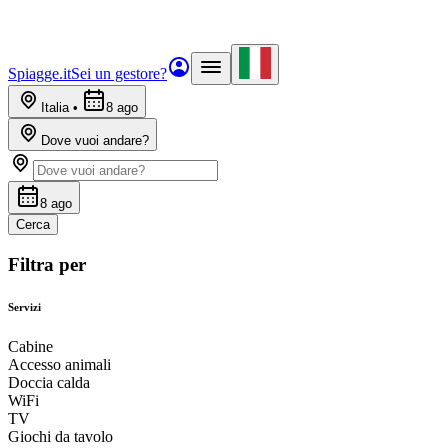
Spiagge.it
Sei un gestore?
Italia
•
8 ago
Dove vuoi andare?
8 ago
Cerca
Filtra per
Servizi
Cabine
Accesso animali
Doccia calda
WiFi
TV
Giochi da tavolo