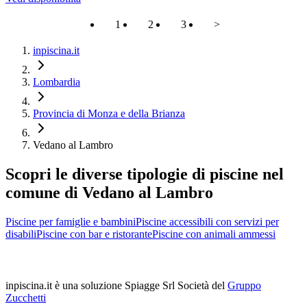
1
2
3
>
inpiscina.it
Lombardia
Provincia di Monza e della Brianza
Vedano al Lambro
Scopri le diverse tipologie di piscine nel
comune di Vedano al Lambro
Piscine per famiglie e bambini
Piscine accessibili con servizi per
disabili
Piscine con bar e ristorante
Piscine con animali ammessi
inpiscina.it è una soluzione Spiagge Srl
Società del
Gruppo
Zucchetti