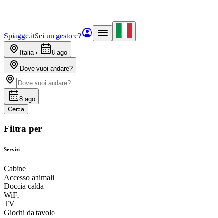
Spiagge.it
Sei un gestore?
Italia
•
8 ago
Dove vuoi andare?
8 ago
Cerca
Filtra per
Servizi
Cabine
Accesso animali
Doccia calda
WiFi
TV
Giochi da tavolo